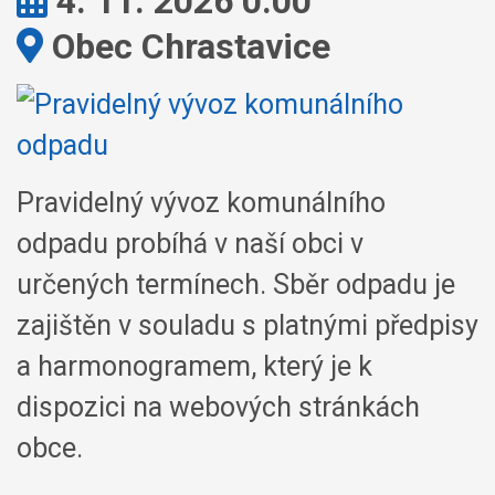
Kdy:
4. 11. 2026 0:00
Kde:
Obec Chrastavice
Pravidelný vývoz komunálního
odpadu probíhá v naší obci v
určených termínech. Sběr odpadu je
zajištěn v souladu s platnými předpisy
a harmonogramem, který je k
dispozici na webových stránkách
obce.