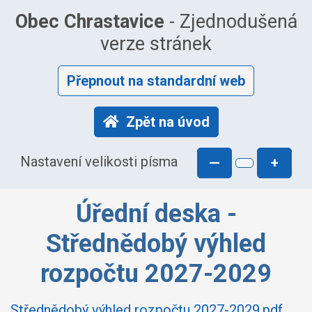
Obec Chrastavice
- Zjednodušená
verze stránek
Přepnout na standardní web
Zpět na úvod
Nastavení velikosti písma
—
+
Úřední deska -
Střednědobý výhled
rozpočtu 2027-2029
Střednědobý výhled rozpočtu 2027-2029.pdf