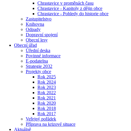
Chrastavice v proměnách času
Chrastavice - Kapitoly z dějin obce
Chrastavice - Pohledy do historie obce
Zastupitelstvo
Knihovna
Odpady
Dopravní spojení
Obecní lesy
Obecní úřad
Úřední deska
Povinné informace
E-podatelna
Strategie 2032
Projekty obce
Rok 2025
Rok 2024
Rok 2023
Rok 2022
Rok 2021
Rok 2020
Rok 2018
Rok 2017
Veřejný pořádek
Příprava na krizové situace
Aktuálně