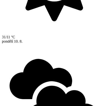
31/11 °C
pondělí
10. 8.