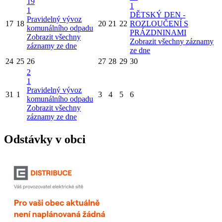
19
1
1
DĚTSKÝ DEN -
Pravidelný vývoz
17
18
20
21
22
ROZLOUČENÍ S
komunálního odpadu
PRÁZDNINAMI
Zobrazit všechny
Zobrazit všechny záznamy
záznamy ze dne
ze dne
24
25
26
27
28
29
30
2
1
Pravidelný vývoz
31
1
3
4
5
6
komunálního odpadu
Zobrazit všechny
záznamy ze dne
Odstávky v obci