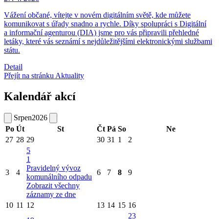
Vážení občané, vítejte v novém digitálním světě, kde můžete
komunikovat s úřady snadno a rychle. Díky spolupráci s Digitální
a informační agenturou (DIA) jsme pro vás připravili přehledné
letáky, které vás seznámí s nejdůležitějšími elektronickými službami
státu.
Detail
Přejít na stránku Aktuality
Kalendář akcí
Srpen
2026
Po
Út
St
Čt
Pá
So
Ne
27
28
29
30
31
1
2
5
1
Pravidelný vývoz
3
4
6
7
8
9
komunálního odpadu
Zobrazit všechny
záznamy ze dne
10
11
12
13
14
15
16
23