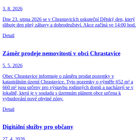
3. 8.
2026
Dne 23. srpna 2026 se v Chrastavicích uskuteční Dětský den, který
slibuje den plný zábavy a dobrodružství. Akce začíná ve 14:00 hod.
Detail
Záměr prodeje nemovitostí v obci Chrastavice
5. 5.
2026
Obec Chrastavice informuje o záměru prodat pozemky v
katastrálním území Chrastavice. Tyto pozemky o výměře 652 m² a
660 m² jsou určeny pro výstavbu rodinných domů a nacházejí se v
lokalitě, která je v souladu s územním plánem obce určena k
vybudování nové obytné zóny.
Detail
Digitální služby pro občany
27. 4.
2026