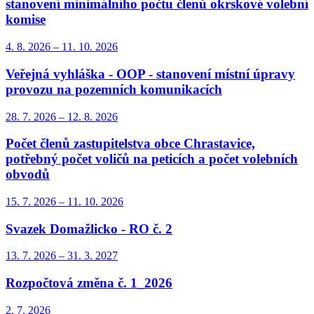
stanovení minimálního počtu členů okrskové volební
komise
4. 8.
2026
–
11. 10.
2026
Veřejná vyhláška - OOP - stanovení místní úpravy
provozu na pozemních komunikacích
28. 7.
2026
–
12. 8.
2026
Počet členů zastupitelstva obce Chrastavice,
potřebný počet voličů na peticích a počet volebních
obvodů
15. 7.
2026
–
11. 10.
2026
Svazek Domažlicko - RO č. 2
13. 7.
2026
–
31. 3.
2027
Rozpočtová změna č. 1_2026
2. 7.
2026