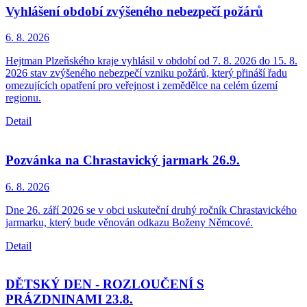
Vyhlášení období zvýšeného nebezpečí požárů
6. 8.
2026
Hejtman Plzeňského kraje vyhlásil v období od 7. 8. 2026 do 15. 8.
2026 stav zvýšeného nebezpečí vzniku požárů, který přináší řadu
omezujících opatření pro veřejnost i zemědělce na celém území
regionu.
Detail
Pozvánka na Chrastavický jarmark 26.9.
6. 8.
2026
Dne 26. září 2026 se v obci uskuteční druhý ročník Chrastavického
jarmarku, který bude věnován odkazu Boženy Němcové.
Detail
DĚTSKÝ DEN - ROZLOUČENÍ S
PRÁZDNINAMI 23.8.