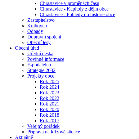
Chrastavice v proměnách času
Chrastavice - Kapitoly z dějin obce
Chrastavice - Pohledy do historie obce
Zastupitelstvo
Knihovna
Odpady
Dopravní spojení
Obecní lesy
Obecní úřad
Úřední deska
Povinné informace
E-podatelna
Strategie 2032
Projekty obce
Rok 2025
Rok 2024
Rok 2023
Rok 2022
Rok 2021
Rok 2020
Rok 2018
Rok 2017
Veřejný pořádek
Příprava na krizové situace
Aktuálně