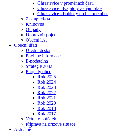
Chrastavice v proměnách času
Chrastavice - Kapitoly z dějin obce
Chrastavice - Pohledy do historie obce
Zastupitelstvo
Knihovna
Odpady
Dopravní spojení
Obecní lesy
Obecní úřad
Úřední deska
Povinné informace
E-podatelna
Strategie 2032
Projekty obce
Rok 2025
Rok 2024
Rok 2023
Rok 2022
Rok 2021
Rok 2020
Rok 2018
Rok 2017
Veřejný pořádek
Příprava na krizové situace
Aktuálně