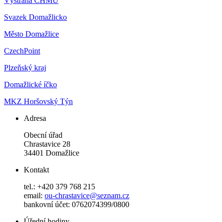
Výstraha ČHMÚ
Svazek Domažlicko
Město Domažlice
CzechPoint
Plzeňský kraj
Domažlické íčko
MKZ Horšovský Týn
Adresa
Obecní úřad
Chrastavice 28
34401 Domažlice
Kontakt
tel.: +420 379 768 215
email:
ou-chrastavice@seznam.cz
bankovní účet: 0762074399/0800
Úřední hodiny