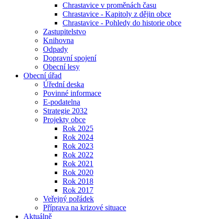
Chrastavice v proměnách času
Chrastavice - Kapitoly z dějin obce
Chrastavice - Pohledy do historie obce
Zastupitelstvo
Knihovna
Odpady
Dopravní spojení
Obecní lesy
Obecní úřad
Úřední deska
Povinné informace
E-podatelna
Strategie 2032
Projekty obce
Rok 2025
Rok 2024
Rok 2023
Rok 2022
Rok 2021
Rok 2020
Rok 2018
Rok 2017
Veřejný pořádek
Příprava na krizové situace
Aktuálně