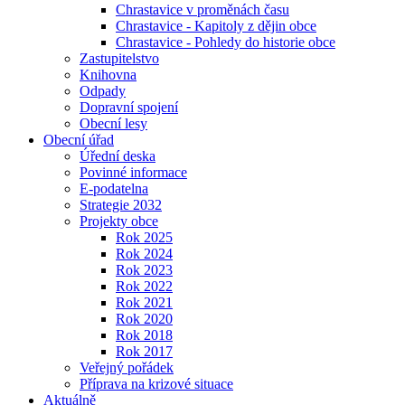
Chrastavice v proměnách času
Chrastavice - Kapitoly z dějin obce
Chrastavice - Pohledy do historie obce
Zastupitelstvo
Knihovna
Odpady
Dopravní spojení
Obecní lesy
Obecní úřad
Úřední deska
Povinné informace
E-podatelna
Strategie 2032
Projekty obce
Rok 2025
Rok 2024
Rok 2023
Rok 2022
Rok 2021
Rok 2020
Rok 2018
Rok 2017
Veřejný pořádek
Příprava na krizové situace
Aktuálně