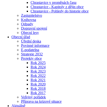
Chrastavice v proměnách času
Chrastavice - Kapitoly z dějin obce
Chrastavice - Pohledy do historie obce
Zastupitelstvo
Knihovna
Odpady
Dopravní spojení
Obecní lesy
Obecní úřad
Úřední deska
Povinné informace
E-podatelna
Strategie 2032
Projekty obce
Rok 2025
Rok 2024
Rok 2023
Rok 2022
Rok 2021
Rok 2020
Rok 2018
Rok 2017
Veřejný pořádek
Příprava na krizové situace
Aktuálně