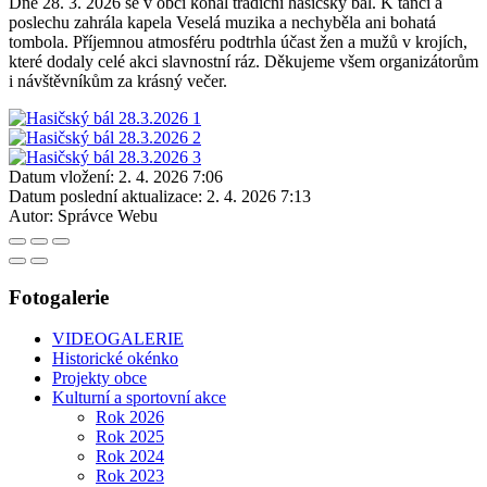
Dne 28. 3. 2026 se v obci konal tradiční hasičský bál. K tanci a
poslechu zahrála kapela Veselá muzika a nechyběla ani bohatá
tombola. Příjemnou atmosféru podtrhla účast žen a mužů v krojích,
které dodaly celé akci slavnostní ráz. Děkujeme všem organizátorům
i návštěvníkům za krásný večer.
Datum vložení:
2. 4. 2026 7:06
Datum poslední aktualizace:
2. 4. 2026 7:13
Autor:
Správce Webu
Fotogalerie
VIDEOGALERIE
Historické okénko
Projekty obce
Kulturní a sportovní akce
Rok 2026
Rok 2025
Rok 2024
Rok 2023